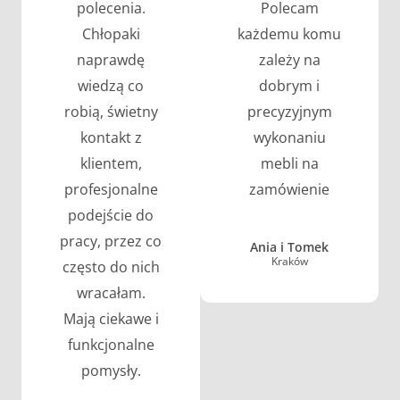
polecenia.
Polecam
Chłopaki
każdemu komu
naprawdę
zależy na
wiedzą co
dobrym i
robią, świetny
precyzyjnym
kontakt z
wykonaniu
klientem,
mebli na
profesjonalne
zamówienie
podejście do
pracy, przez co
Ania i Tomek
Kraków
często do nich
wracałam.
Mają ciekawe i
funkcjonalne
pomysły.