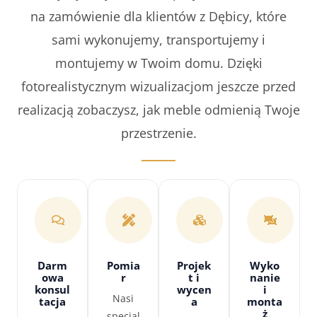
na zamówienie dla klientów z Dębicy, które
sami wykonujemy, transportujemy i
montujemy w Twoim domu. Dzięki
fotorealistycznym wizualizacjom jeszcze przed
realizacją zobaczysz, jak meble odmienią Twoje
przestrzenie.
Darm
Pomia
Projek
Wyko
owa
r
t i
nanie
konsul
wycen
i
Nasi
tacja
a
monta
ż
specjal