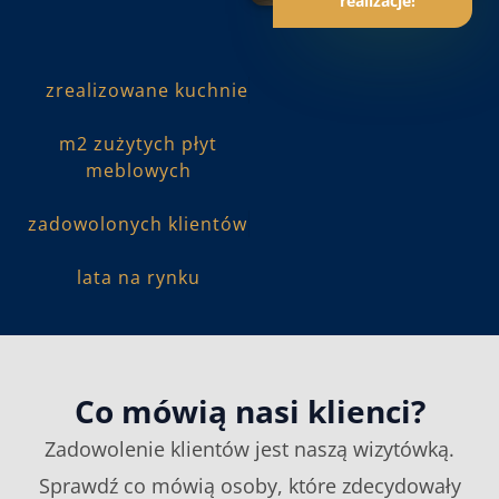
realizacje!
zrealizowane kuchnie
m2 zużytych płyt
meblowych
zadowolonych klientów
lata na rynku
Co mówią nasi klienci?
Zadowolenie klientów jest naszą wizytówką.
Sprawdź co mówią osoby, które zdecydowały