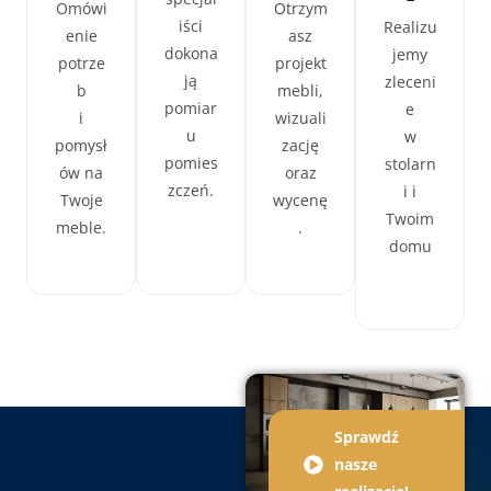
Omówi
Otrzym
iści
Realizu
enie
asz
dokona
jemy
potrze
projekt
ją
zleceni
b
mebli,
pomiar
e
i
wizuali
u
w
pomysł
zację
pomies
stolarn
ów na
oraz
zczeń.
i i
Twoje
wycenę
Twoim
meble.
.
domu
Sprawdź
nasze