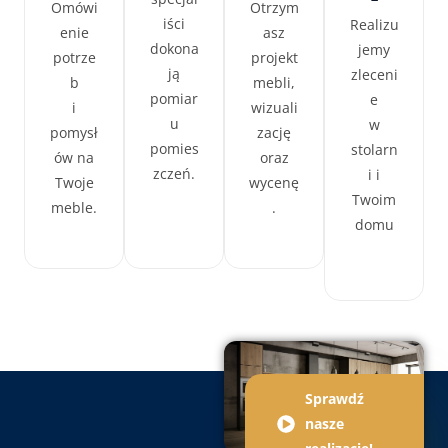
Omówi
Otrzym
iści
Realizu
enie
asz
dokona
jemy
potrze
projekt
ją
zleceni
b
mebli,
pomiar
e
i
wizuali
u
w
pomysł
zację
pomies
stolarn
ów na
oraz
zczeń.
i i
Twoje
wycenę
Twoim
meble.
.
domu
Sprawdź
nasze