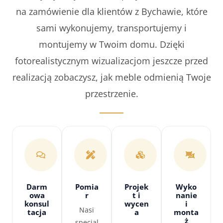
na zamówienie dla klientów z Bychawie, które
sami wykonujemy, transportujemy i
montujemy w Twoim domu. Dzięki
fotorealistycznym wizualizacjom jeszcze przed
realizacją zobaczysz, jak meble odmienią Twoje
przestrzenie.
Darm
Pomia
Projek
Wyko
owa
r
t i
nanie
konsul
wycen
i
Nasi
tacja
a
monta
ż
specjal