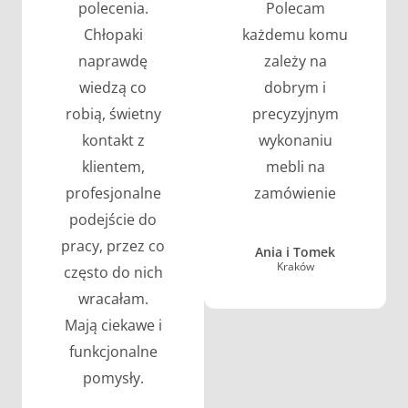
polecenia.
Polecam
Chłopaki
każdemu komu
naprawdę
zależy na
wiedzą co
dobrym i
robią, świetny
precyzyjnym
kontakt z
wykonaniu
klientem,
mebli na
profesjonalne
zamówienie
podejście do
pracy, przez co
Ania i Tomek
Kraków
często do nich
wracałam.
Mają ciekawe i
funkcjonalne
pomysły.