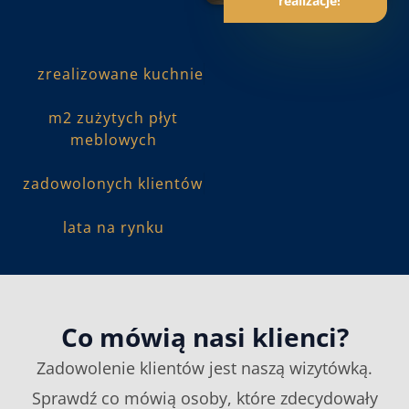
realizacje!
zrealizowane kuchnie
m2 zużytych płyt
meblowych
zadowolonych klientów
lata na rynku
Co mówią nasi klienci?
Zadowolenie klientów jest naszą wizytówką.
Sprawdź co mówią osoby, które zdecydowały